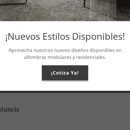
Sábado 8:00 am a 12:00 p
Aceptamos
Efectivo, Visa, MasterCard
Electrónica, Paypal
¡Nuevos Estilos Disponibles!
Aprovecha nuestros nuevos diseños disponibles en
alfombras modulares y residenciales.
¡Cotiza Ya!
y Policy
and
Terms of Service
apply.
stancia