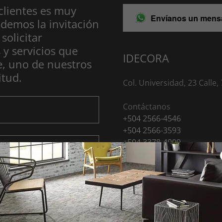
clientes es muy
Envíanos un mens
demos la invitación
solicitar
 y servicios que
IDECORA
e, uno de nuestros
itud.
Col. Universidad, 23 Calle
+504 2566-4546
+504 2566-3593
+504 3378-4909
+504 3336-0757
Horario
Lunes a viernes 8:00 am a